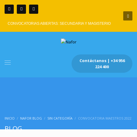
CONVOCATORIAS ABIERTAS: SECUNDARIA Y MAGISTERIO
Contáctanos | +34 956
224 400
INICIO
NAFOR BLOG
SIN CATEGORÍA
CONVOCATORIA MAESTROS 2022
BLOG