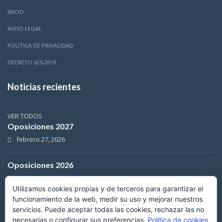
INICIO
AVISO LEGAL
POLÍTICA DE PRIVACIDAD
DECRETO 625-2019
Noticias recientes
VER TODOS
Oposiciones 2027
febrero 27, 2026
Oposiciones 2026
mayo 3, 2025
Utilizamos cookies propias y de terceros para garantizar el
Copyright © 2024 Centro de estudios NAFOR S.L. . Todos los derechos
funcionamiento de la web, medir su uso y mejorar nuestros
reservados.
servicios. Puede aceptar todas las cookies, rechazar las no
necesarias o configurar sus preferencias.
Política de cookies